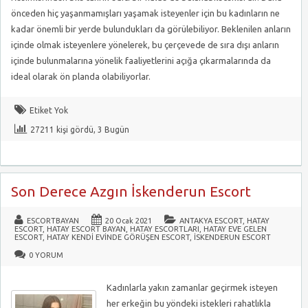
önceden hiç yaşanmamışları yaşamak isteyenler için bu kadınların ne
kadar önemli bir yerde bulundukları da görülebiliyor. Beklenilen anların
içinde olmak isteyenlere yönelerek, bu çerçevede de sıra dışı anların
içinde bulunmalarına yönelik faaliyetlerini açığa çıkarmalarında da
ideal olarak ön planda olabiliyorlar.
Etiket Yok
27211 kişi gördü, 3 Bugün
Son Derece Azgın İskenderun Escort
ESCORTBAYAN
20 Ocak 2021
ANTAKYA ESCORT
,
HATAY
ESCORT
,
HATAY ESCORT BAYAN
,
HATAY ESCORTLARI
,
HATAY EVE GELEN
ESCORT
,
HATAY KENDI EVINDE GÖRÜŞEN ESCORT
,
İSKENDERUN ESCORT
0 YORUM
Kadınlarla yakın zamanlar geçirmek isteyen
her erkeğin bu yöndeki istekleri rahatlıkla