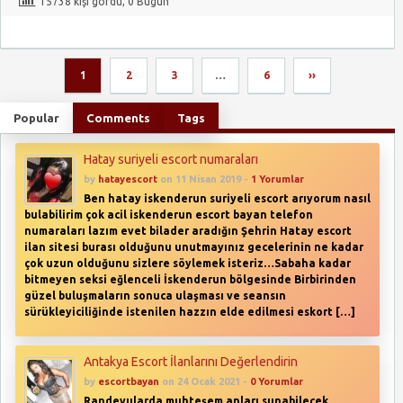
15738 kişi gördü, 0 Bugün
1
2
3
…
6
››
Popular
Comments
Tags
Hatay suriyeli escort numaraları
by
hatayescort
on 11 Nisan 2019 -
1 Yorumlar
Ben hatay iskenderun suriyeli escort arıyorum nasıl
bulabilirim çok acil iskenderun escort bayan telefon
numaraları lazım evet bilader aradığın Şehrin Hatay escort
ilan sitesi burası olduğunu unutmayınız gecelerinin ne kadar
çok uzun olduğunu sizlere söylemek isteriz…Sabaha kadar
bitmeyen seksi eğlenceli İskenderun bölgesinde Birbirinden
güzel buluşmaların sonuca ulaşması ve seansın
sürükleyiciliğinde istenilen hazzın elde edilmesi eskort […]
Antakya Escort İlanlarını Değerlendirin
by
escortbayan
on 24 Ocak 2021 -
0 Yorumlar
Randevularda muhteşem anları sunabilecek