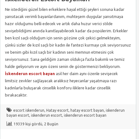
Ne istediğini güzel bilen erkeklere hayal ettiği şeyleri sonuna kadar
yansıtacak verimli bayanlardanım, muhteşem duygular yansıtmaya
hazır olduğumu belli edecek ve artık daha huzur verici stilde
sevişebildiğimi anında kanıtlayabilecek kadar da popülerim. Erkekler
ben kızıl saçlı olduğum için senin gözüne çok çekici gelmekteyim,
çünkü sizler de kızıl saçlı bir kadın ile fantezi kurmayı çok seviyorsunuz
ve benim gibi kızıl saçlı bir kadının seni memnun etmesini çok
seviyorsunuz. Sana geldiğim zaman oldukça fazla bakımlı ve temiz
halde geliyorum ve aynı özeni senin de göstermenizi bekliyorum.
İskenderun escort bayan
asil her daim aynı özenle sevişecek
limitsiz zevkler sağlayacak aralıksız heyecanlar yaşatmaya razı
kadınlarla buluşarak cinsellik konforu iliklere kadar cinsellik
bırakacaktır.
escort iskenderun
,
Hatay escort
,
hatay escort bayan
,
iskenderun
bayan escort
,
iskenderun escort
,
iskenderun escort bayan
19339 kişi gördü, 2 Bugün