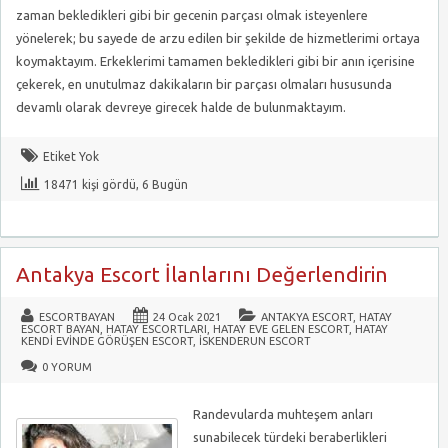
zaman bekledikleri gibi bir gecenin parçası olmak isteyenlere
yönelerek; bu sayede de arzu edilen bir şekilde de hizmetlerimi ortaya
koymaktayım. Erkeklerimi tamamen bekledikleri gibi bir anın içerisine
çekerek, en unutulmaz dakikaların bir parçası olmaları hususunda
devamlı olarak devreye girecek halde de bulunmaktayım.
Etiket Yok
18471 kişi gördü, 6 Bugün
Antakya Escort İlanlarını Değerlendirin
ESCORTBAYAN
24 Ocak 2021
ANTAKYA ESCORT
,
HATAY
ESCORT BAYAN
,
HATAY ESCORTLARI
,
HATAY EVE GELEN ESCORT
,
HATAY
KENDI EVINDE GÖRÜŞEN ESCORT
,
İSKENDERUN ESCORT
0 YORUM
Randevularda muhteşem anları
sunabilecek türdeki beraberlikleri