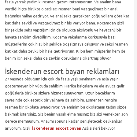
fazla yarrak yedim ki resmen gazımı tutamıyorum. Ve analım bana
verdiği hiçte birlikte o tatlı acı resmen beni vazgeçilmez bir anal
bağımlısı haline getiriyor. Ve anal seks gerçekten çoğu yollara göre kat
kat daha zevkli ve vazgeçilmez bir his veriyor bana. Kocamdan gizli
bir şekilde seks yaptığım için de oldukça aksiyonlu ve heyecanlı bir
hayata sahibim diyebilirim. Kocama yakalanma korkusuyla bazı
müşterilerim çok hızlı bir şekilde boşaltmaya çalışıyor ve seksi resmen
kat kat daha zevkli bir hale getiriyorum. Ki bu hem müşterim hem de
benim için seksi daha da zevkin doruklarına çıkartmış oluyor.
İskenderun escort bayan reklamları
27 yaşında olduğum için çok da fazla yaşlı sayılmam ve asla yaşını
göstermeyen bir vücuda sahibim. Harika kalçalara ve ele avuca gelir
göğüslerle birlikte sizlere hizmet sunuyorum. Uzun bacaklarım
sayesinde çok estetik bir vajinaya da sahibim. Esmer ten rengim
resmen bir çikolata uyandırıyor. Ve eminim bu çikolatanın tadını sizde
bakmak istersiniz. Siz benim yasak elma mısınız biz sizi yemekten son
derece memnunum. Analımı sonuna kadar genişletecek delikanlılar
arıyorum. Gizli
İskenderun escort bayan
Aslı sizleri bekliyor