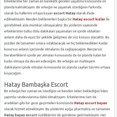
Erkeklerime her zaman en hareketli geceleri yaşatma konusunda ön
planda kalmaktayım. Bir erkeğin ne yaşamak istediğinin farkında
olarak bu hallerimi ortaya koyan
escort Hatay
olarak ifade
edilmekteyim. Benden beklenenleri başka bir
Hatay escort kızlar
ile
görebilmek asla mümkün olmayacaktır. Bu yönlerim sayesinde
erkeklerimin tutku dolu dakikaları yaşamaları ve içinde oldukları
anların daha da eşsiz bir şekilde gelişmesi de söz konusu olacaktır. Bu
yüzden de tamamen onlara odaklanacak ve hiç beklemedikleri kadar
kusursuz anların içerisinde olmalarını da sağlayacağım. Benzersiz
beraberliklerin içinde yer almaları konusunda da ön planda kalan bir
kadın olmaya da devam edeceğim. Bir erkeğin en muhteşem
dakikaların içinde olmaları konusunda ön planda sayılan tavrımı ortaya
koyacağım.
Hatay Bambaşka Escort
Bir erkeğin her zaman ne istediğini ve benden neleri beklediğini bilen
yapımla randevularıma dahil olmaktayım. Erkeklerime tam da
aradıkları gibi bir gece geçirmeleri konusunda
Hatay escort bayan
olarak hizmet etmekteyim. Bu yönlerimi açığa çıkarmakta ve tamamen
Hatay bayan escort
özelliklerimi de gündeme getirmekteyim. Her