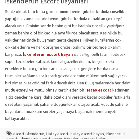
İskenderun Escort Bayanları
Senle olmak tam bana göre, eminim benim gibi bir kadınla cinsellik
yaptığınız zaman sende benim gibi bir kadınla olmaktan çok keyif
alacaksınız. Eminim sende benim gibi bir kadınla cinsellik yaptığınız
zaman benim gibi bir kadınla aynı fikirde olacaksınız. Kesinlikle bu
vakitler haricinde buluşmam gerçekleşmez. Hijyen kurallarına çok
dikkat ederim ve her görüşme öncesi bakımlı bir biçimde çıkarım
karşınıza.
İskenderun escort bayan
da asilliği belli tatmin edecek
süper tecrübeler katacak kumral güzellerdenim, bu şehirdeki
erkeklere benim gibi bir kadınla tanışacak gençlere harika ötesi
tatminler sağlamalara kararlı gözdelerdenim mükemmeli sağlayacak
biri olmasını sevdiğimi fark edeceksiniz. Ben Buluşmalarımda her daim
mutlu etmeyi ve mutlu olmayı tercih eden bir
Hatay escort
kadınıyım.
Titiz gençlerine karşı daha özel olanı verecek kadar popüler fıstıklarla
özel olanı yaşamak şahane doygunluklar oluşturacak, vücudu şahane
bayanlarla muazzam süreler yaşamaya başlamak memnuniyeti
katlayacaktır.
escort iskenderun
,
Hatay escort
,
hatay escort bayan
,
iskenderun
escort
,
iskenderun escort bayan
,
iskenderun escort kızlar