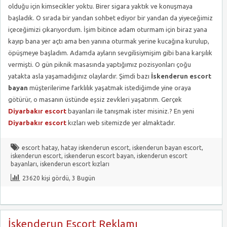
olduğu için kimsecikler yoktu. Birer sigara yaktık ve konuşmaya
başladık. O sırada bir yandan sohbet ediyor bir yandan da yiyeceğimiz
içeceğimizi çıkarıyordum. İşim bitince adam oturmam için biraz yana
kayıp bana yer açtı ama ben yanına oturmak yerine kucağına kurulup,
öpüşmeye başladım. Adamda ayların sevgilisiymişim gibi bana karşılık
vermişti. O gün piknik masasında yaptığımız pozisyonları çoğu
yatakta asla yaşamadığınız olaylardır. Şimdi bazı
İskenderun escort
bayan
müşterilerime farklılık yaşatmak istediğimde yine oraya
götürür, o masanın üstünde eşsiz zevkleri yaşatırım. Gerçek
Diyarbakır escort
bayanları ile tanışmak ister misiniz.? En yeni
Diyarbakır escort
kızları web sitemizde yer almaktadır.
escort hatay
,
hatay iskenderun escort
,
iskenderun bayan escort
,
iskenderun escort
,
iskenderun escort bayan
,
iskenderun escort
bayanları
,
iskenderun escort kızları
23620 kişi gördü, 3 Bugün
İskenderun Escort Reklamı