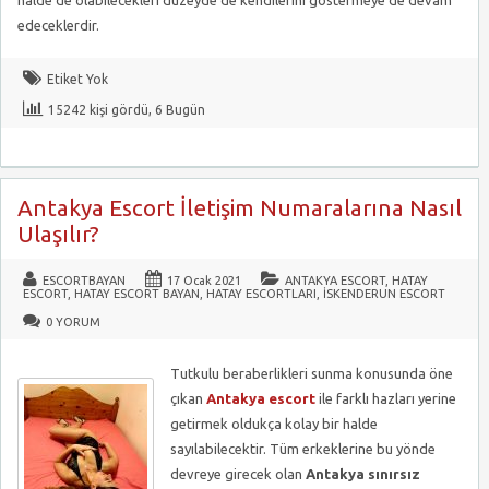
halde de olabilecekleri düzeyde de kendilerini göstermeye de devam
edeceklerdir.
Etiket Yok
15242 kişi gördü, 6 Bugün
Antakya Escort İletişim Numaralarına Nasıl
Ulaşılır?
ESCORTBAYAN
17 Ocak 2021
ANTAKYA ESCORT
,
HATAY
ESCORT
,
HATAY ESCORT BAYAN
,
HATAY ESCORTLARI
,
İSKENDERUN ESCORT
0 YORUM
Tutkulu beraberlikleri sunma konusunda öne
çıkan
Antakya escort
ile farklı hazları yerine
getirmek oldukça kolay bir halde
sayılabilecektir. Tüm erkeklerine bu yönde
devreye girecek olan
Antakya sınırsız