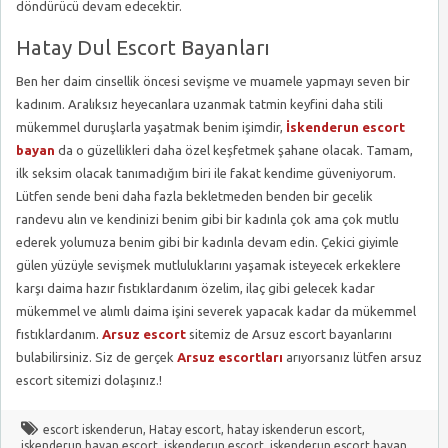
döndürücü devam edecektir.
Hatay Dul Escort Bayanları
Ben her daim cinsellik öncesi sevişme ve muamele yapmayı seven bir
kadınım. Aralıksız heyecanlara uzanmak tatmin keyfini daha stili
mükemmel duruşlarla yaşatmak benim işimdir,
İskenderun escort
bayan
da o güzellikleri daha özel keşfetmek şahane olacak. Tamam,
ilk seksim olacak tanımadığım biri ile fakat kendime güveniyorum.
Lütfen sende beni daha fazla bekletmeden benden bir gecelik
randevu alın ve kendinizi benim gibi bir kadınla çok ama çok mutlu
ederek yolumuza benim gibi bir kadınla devam edin. Çekici giyimle
gülen yüzüyle sevişmek mutluluklarını yaşamak isteyecek erkeklere
karşı daima hazır fıstıklardanım özelim, ilaç gibi gelecek kadar
mükemmel ve alımlı daima işini severek yapacak kadar da mükemmel
fıstıklardanım.
Arsuz escort
sitemiz de Arsuz escort bayanlarını
bulabilirsiniz. Siz de gerçek
Arsuz escortları
arıyorsanız lütfen arsuz
escort sitemizi dolaşınız.!
escort iskenderun
,
Hatay escort
,
hatay iskenderun escort
,
iskenderun bayan escort
,
iskenderun escort
,
iskenderun escort bayan