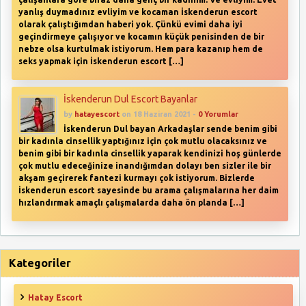
yanlış duymadınız evliyim ve kocaman İskenderun escort
olarak çalıştığımdan haberi yok. Çünkü evimi daha iyi
geçindirmeye çalışıyor ve kocamın küçük penisinden de bir
nebze olsa kurtulmak istiyorum. Hem para kazanıp hem de
seks yapmak için İskenderun escort […]
İskenderun Dul Escort Bayanlar
by
hatayescort
on 18 Haziran 2021 -
0 Yorumlar
İskenderun Dul bayan Arkadaşlar sende benim gibi
bir kadınla cinsellik yaptığınız için çok mutlu olacaksınız ve
benim gibi bir kadınla cinsellik yaparak kendinizi hoş günlerde
çok mutlu edeceğinize inandığımdan dolayı ben sizler ile bir
akşam geçirerek fantezi kurmayı çok istiyorum. Bizlerde
İskenderun escort sayesinde bu arama çalışmalarına her daim
hızlandırmak amaçlı çalışmalarda daha ön planda […]
Kategoriler
Hatay Escort