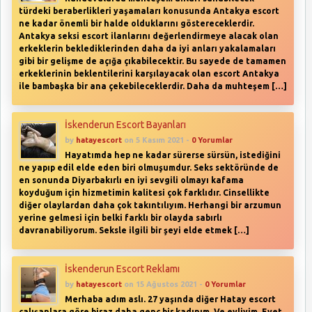
türdeki beraberlikleri yaşamaları konusunda Antakya escort
ne kadar önemli bir halde olduklarını göstereceklerdir.
Antakya seksi escort ilanlarını değerlendirmeye alacak olan
erkeklerin beklediklerinden daha da iyi anları yakalamaları
gibi bir gelişme de açığa çıkabilecektir. Bu sayede de tamamen
erkeklerinin beklentilerini karşılayacak olan escort Antakya
ile bambaşka bir ana çekebileceklerdir. Daha da muhteşem […]
İskenderun Escort Bayanları
by
hatayescort
on 5 Kasım 2021 -
0 Yorumlar
Hayatımda hep ne kadar sürerse sürsün, istediğini
ne yapıp edil elde eden biri olmuşumdur. Seks sektöründe de
en sonunda Diyarbakırlı en iyi sevgili olmayı kafama
koyduğum için hizmetimin kalitesi çok farklıdır. Cinsellikte
diğer olaylardan daha çok takıntılıyım. Herhangi bir arzumun
yerine gelmesi için belki farklı bir olayda sabırlı
davranabiliyorum. Seksle ilgili bir şeyi elde etmek […]
İskenderun Escort Reklamı
by
hatayescort
on 15 Ağustos 2021 -
0 Yorumlar
Merhaba adım aslı. 27 yaşında diğer Hatay escort
çalışanlara göre biraz daha genç bir kadınım. Ve evliyim. Evet