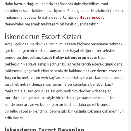
daim hazır olduğumu anında keşfedeceksiniz diyebilirim. Yani
kendilerini siz erkeklere hazırlıyorlar. Seksi güzellerle takılmak fizikleri
mükemmel güzellerle daha özel ortamlarda
Hatay escort
deneyimleri yaşamak muhteşem bir keyif oluşturacaktır.
İskenderun Escort Kızları
Ateşli çok özel ve ilişki kalitesini muazzam biçimde yaşamaya bakmak
için benim gibi bir kadınla tanışacaksın hayal ettiğin süper seksleri
bende sürdüreceksin, kapalı
Hatay iskenderun escort i
çin
beklediğin kaliteye sahip kadınlar bu adreste tercih ederek günü daha
mükemmel geçirmek elbette senin de hakkındır.
İskenderun escort
bayan
hizmeti veren web sayfamızdaki Hatay escort kadınlarını sende
tercih etmeli ak denizin hoş havasına bu kadınlarla beraber kapıl
malısınız. Gel sen çok güzelsin çok sevilirsin dediler. Arkadaşlar
burada sizler için varım, böyle bir kadını kaçırmadan anında lütfen
sende beni arayın ve benim gibi bir kadınla daha güzel biçimde
cinsellik yaparak kendinizi benim gibi bir kadınla çok ama çok memnun
edin derim.
İskenderun Escort Bayanları