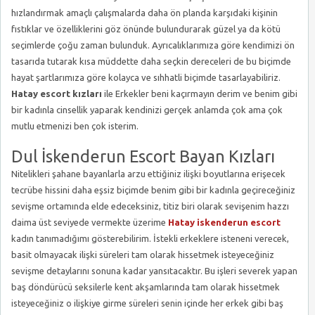
hızlandırmak amaçlı çalışmalarda daha ön planda karşıdaki kişinin
fıstıklar ve özelliklerini göz önünde bulundurarak güzel ya da kötü
seçimlerde çoğu zaman bulunduk. Ayrıcalıklarımıza göre kendimizi ön
tasarıda tutarak kısa müddette daha seçkin dereceleri de bu biçimde
hayat şartlarımıza göre kolayca ve sıhhatli biçimde tasarlayabiliriz.
Hatay escort kızları
ile Erkekler beni kaçırmayın derim ve benim gibi
bir kadınla cinsellik yaparak kendinizi gerçek anlamda çok ama çok
mutlu etmenizi ben çok isterim.
Dul İskenderun Escort Bayan Kızları
Nitelikleri şahane bayanlarla arzu ettiğiniz ilişki boyutlarına erişecek
tecrübe hissini daha eşsiz biçimde benim gibi bir kadınla geçireceğiniz
sevişme ortamında elde edeceksiniz, titiz biri olarak sevişenim hazzı
daima üst seviyede vermekte üzerime
Hatay iskenderun escort
kadın tanımadığımı gösterebilirim. İstekli erkeklere isteneni verecek,
basit olmayacak ilişki süreleri tam olarak hissetmek isteyeceğiniz
sevişme detaylarını sonuna kadar yansıtacaktır. Bu işleri severek yapan
baş döndürücü seksilerle kent akşamlarında tam olarak hissetmek
isteyeceğiniz o ilişkiye girme süreleri senin içinde her erkek gibi baş