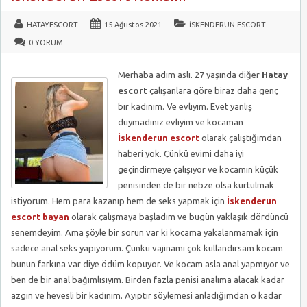
HATAYESCORT
15 Ağustos 2021
İSKENDERUN ESCORT
0 YORUM
Merhaba adım aslı. 27 yaşında diğer
Hatay
escort
çalışanlara göre biraz daha genç
bir kadınım. Ve evliyim. Evet yanlış
duymadınız evliyim ve kocaman
İskenderun escort
olarak çalıştığımdan
haberi yok. Çünkü evimi daha iyi
geçindirmeye çalışıyor ve kocamın küçük
penisinden de bir nebze olsa kurtulmak
istiyorum. Hem para kazanıp hem de seks yapmak için
İskenderun
escort bayan
olarak çalışmaya başladım ve bugün yaklaşık dördüncü
senemdeyim. Ama şöyle bir sorun var ki kocama yakalanmamak için
sadece anal seks yapıyorum. Çünkü vajinamı çok kullandırsam kocam
bunun farkına var diye ödüm kopuyor. Ve kocam asla anal yapmıyor ve
ben de bir anal bağımlısıyım. Birden fazla penisi analıma alacak kadar
azgın ve hevesli bir kadınım. Ayıptır söylemesi anladığımdan o kadar