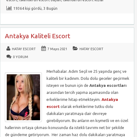
19364 kişi gördü, 3 Bugün
Antakya Kaliteli Escort
HATAY ESCORT
7 Mayıs 2021
HATAY ESCORT
0 YORUM
Merhabalar. Adım Seçil ve 25 yaşında genç ve
kaliteli bir kadınım. Dolu dolu geceler geçirmek
isteyen ve bunun için de
Antakya
escortları
arasından tercih yapma aşamasında olan
erkeklerime hitap etmekteyim.
Antakya
escort
olarak erkeklerime tutku dolu
dakikaları yaratmaya dair devreye
girebiliyorum. Bu anların en kıymetli ve en özel
hallerinin ortaya çıkması konusunda da istekli tavrımı net bir şekilde
de gündeme getiriyorum. Her zaman haz dolu dakikaları yaratmaya