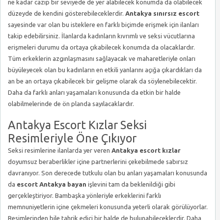
ne kadar cazip bir seviyede de yer alabilecek konumda da olabilecek
düzeyde de kendini gösterebileceklerdir.
Antakya sınırsız escort
sayesinde var olan bu isteklere en farklı biçimde erişmek için ilanları
takip edebilirsiniz. İlanlarda kadınların kıvrımlı ve seksi vücutlarına
erişmeleri durumu da ortaya çıkabilecek konumda da olacaklardır.
Tüm erkeklerin azgınlaşmasını sağlayacak ve maharetleriyle onları
büyüleyecek olan bu kadınların en etkili yanlarını açığa çıkardıkları da
an be an ortaya çıkabilecek bir gelişme olarak da söylenebilecektir.
Daha da farklı anları yaşamaları konusunda da etkin bir halde
olabilmelerinde de ön planda sayılacaklardır.
Antakya Escort Kızlar Seksi
Resimleriyle Öne Çıkıyor
Seksi resimlerine ilanlarda yer veren
Antakya escort kızlar
doyumsuz beraberlikler içine partnerlerini çekebilmede sabırsız
davranıyor. Son derecede tutkulu olan bu anları yaşamaları konusunda
da
escort Antakya bayan
işlevini tam da beklenildiği gibi
gerçekleştiriyor. Bambaşka yönleriyle erkeklerini farklı
memnuniyetlerin içine çekmeleri konusunda yeterli olarak görülüyorlar.
Resimlerinden bile tahrik edici bir halde de bulunabileceklerdir. Daha