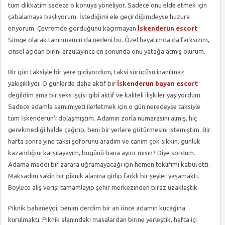
tüm dikkatim sadece o konuya yöneliyor. Sadece onu elde etmek için
çabalamaya başlıyorum. İstediğimi ele geçirdiğimdeyse huzura
eriyorum. Çevremde gördüğünü kaçırmayan
İskenderun escort
Simge olarak tanınmamın da nedeni bu. Özel hayatımda da farksızım,
cinsel açıdan birini arzulayınca en sonunda onu yatağa atmış olurum.
Bir gün taksiyle bir yere gidiyordum, taksi sürücüsü inanılmaz
yakışıklıydı. O günlerde daha aktif bir
İskenderun bayan escort
değildim ama bir seks işçisi gibi aktif ve kaliteli ilişkiler yaşıyordum.
Sadece adamla samimiyeti ilerletmek için o gün neredeyse taksiyle
tüm İskenderun’ı dolaşmıştım. Adamın zorla numarasını almış, hiç
gerekmediği halde çağırıp, beni bir yerlere götürmesini istemiştim. Bir
hafta sonra yine taksi şoförünü aradım ve canım çok sıkkın, günlük
kazandığını karşılayayım, bugünü bana ayırır mısın? Diye sordum.
Adama maddi bir zarara uğramayacağı için hemen teklifimi kabul etti.
Maksadım sakin bir piknik alanına gidip farklı bir şeyler yaşamaktı.
Böylece alış verişi tamamlayıp şehir merkezinden biraz uzaklaştık.
Piknik bahaneydi, benim derdim bir an önce adamın kucağına
kurulmaktı. Piknik alanındaki masalardan birine yerleştik, hafta içi