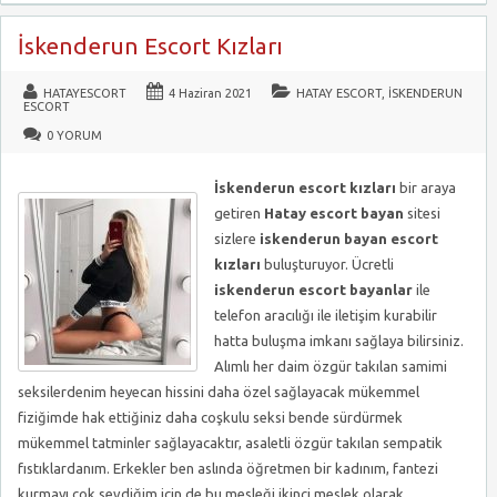
İskenderun Escort Kızları
HATAYESCORT
4 Haziran 2021
HATAY ESCORT
,
İSKENDERUN
ESCORT
0 YORUM
İskenderun escort kızları
bir araya
getiren
Hatay escort bayan
sitesi
sizlere
iskenderun bayan escort
kızları
buluşturuyor. Ücretli
iskenderun escort bayanlar
ile
telefon aracılığı ile iletişim kurabilir
hatta buluşma imkanı sağlaya bilirsiniz.
Alımlı her daim özgür takılan samimi
seksilerdenim heyecan hissini daha özel sağlayacak mükemmel
fiziğimde hak ettiğiniz daha coşkulu seksi bende sürdürmek
mükemmel tatminler sağlayacaktır, asaletli özgür takılan sempatik
fıstıklardanım. Erkekler ben aslında öğretmen bir kadınım, fantezi
kurmayı çok sevdiğim için de bu mesleği ikinci meslek olarak