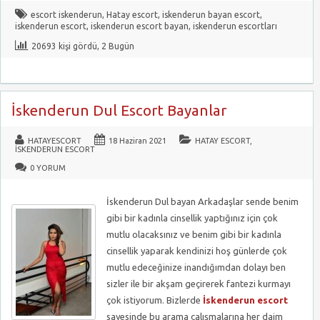
escort iskenderun
,
Hatay escort
,
iskenderun bayan escort
,
iskenderun escort
,
iskenderun escort bayan
,
iskenderun escortları
20693 kişi gördü, 2 Bugün
İskenderun Dul Escort Bayanlar
HATAYESCORT
18 Haziran 2021
HATAY ESCORT
,
İSKENDERUN ESCORT
0 YORUM
İskenderun Dul bayan Arkadaşlar sende benim
gibi bir kadınla cinsellik yaptığınız için çok
mutlu olacaksınız ve benim gibi bir kadınla
cinsellik yaparak kendinizi hoş günlerde çok
mutlu edeceğinize inandığımdan dolayı ben
sizler ile bir akşam geçirerek fantezi kurmayı
çok istiyorum. Bizlerde
İskenderun escort
sayesinde bu arama çalışmalarına her daim