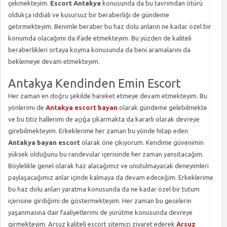
çekmekteyim.
Escort Antakya
konusunda da bu tavrımdan ötürü
oldukça iddialı ve kusursuz bir beraberliği de gündeme
getirmekteyim. Benimle beraber bu haz dolu anların ne kadar özel bir
konumda olacağımı da ifade etmekteyim. Bu yüzden de kaliteli
beraberlikleri ortaya koyma konusunda da beni aramalarını da
beklemeye devam etmekteyim.
Antakya Kendinden Emin Escort
Her zaman en doğru şekilde hareket etmeye devam etmekteyim. Bu
yönlerimi de
Antakya escort bayan
olarak gündeme gelebilmekte
ve bu titiz hallerimi de açığa çıkarmakta da kararlı olarak devreye
girebilmekteyim. Erkeklerime her zaman bu yönde hitap eden
Antakya bayan escort
olarak öne çıkıyorum. Kendime güvenimin
yüksek olduğunu bu randevular içerisinde her zaman yansıtacağım.
Böylelikle genel olarak haz alacağımız ve unutulmayacak deneyimleri
paylaşacağımız anlar içinde kalmaya da devam edeceğim. Erkeklerime
bu haz dolu anları yaratma konusunda da ne kadar özel bir tutum
içerisine girdiğimi de göstermekteyim. Her zaman bu gecelerin
yaşanmasına dair faaliyetlerimi de yürütme konusunda devreye
girmekteyim. Arsuz kaliteli escort sitemizi ziyaret ederek
Arsuz