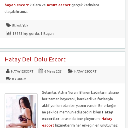
bayan escort
kızlara ve
Arsuz escort
gerçek kadınlara
ulaşabilirsiniz.
Etiket Yok
18753 kişi gördü, 1 Bugün
Hatay Deli Dolu Escort
HATAY ESCORT
6 Mayıs 2021
HATAY ESCORT
0 YORUM
Selamlar. Adım Nuran. Bilinen kadınların aksine
her zaman heyecanlı, hareketli ve fazlasıyla
aktif yönleri olan bir yapım vardır. Bir erkeğin
ne şekilde memnun edileceğini bilen
Hatay
escortları
arasında öne çıkıyorum.
Hatay
escort
hizmetlerim her erkeğin en unutulmaz