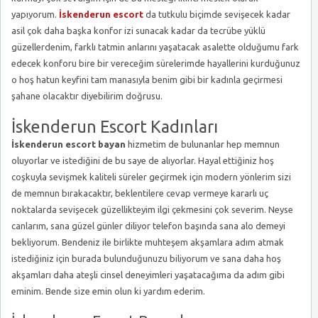
yapıyorum.
İskenderun escort
da tutkulu biçimde sevişecek kadar
asil çok daha başka konfor izi sunacak kadar da tecrübe yüklü
güzellerdenim, farklı tatmin anlarını yaşatacak asalette olduğumu fark
edecek konforu bire bir vereceğim sürelerimde hayallerini kurduğunuz
o hoş hatun keyfini tam manasıyla benim gibi bir kadınla geçirmesi
şahane olacaktır diyebilirim doğrusu.
İskenderun Escort Kadınları
İskenderun escort bayan
hizmetim de bulunanlar hep memnun
oluyorlar ve istediğini de bu saye de alıyorlar. Hayal ettiğiniz hoş
coşkuyla sevişmek kaliteli süreler geçirmek için modern yönlerim sizi
de memnun bırakacaktır, beklentilere cevap vermeye kararlı uç
noktalarda sevişecek güzellikteyim ilgi çekmesini çok severim. Neyse
canlarım, sana güzel günler diliyor telefon başında sana alo demeyi
bekliyorum. Bendeniz ile birlikte muhteşem akşamlara adım atmak
istediğiniz için burada bulunduğunuzu biliyorum ve sana daha hoş
akşamları daha ateşli cinsel deneyimleri yaşatacağıma da adım gibi
eminim. Bende size emin olun ki yardım ederim.